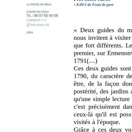
la presse en parle
+ 8.00 € de Frais de port
contactez-nous
Tél.: 06 07 60 40 08
cormery.c-c
@wanadoo.fr
« Deux guides du mêm
liens
nous invitent à visite
que fort différents. L
premier, sur Ermenonvi
1791(…)
Ces deux guides sont 
1790, du caractère de
être, de la façon don
postérité, des jardins
qu'une simple lecture 
c'est précisément da
ceux-là qu'il est poss
visités à l'époque.
Grâce à ces deux vo