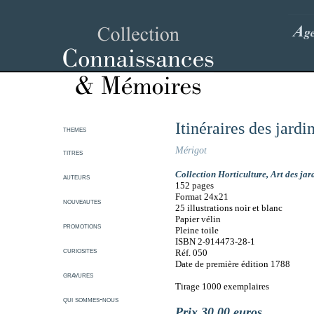
Itinéraires des jard
themes
Mérigot
titres
Collection
Horticulture
,
Art des jar
auteurs
152 pages
Format 24x21
nouveautes
25 illustrations noir et blanc
Papier vélin
promotions
Pleine toile
ISBN 2-914473-28-1
curiosites
Réf. 050
Date de première édition 1788
gravures
Tirage 1000 exemplaires
qui sommes-nous
Prix 30.00 euros